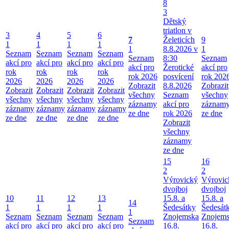
8
3
Dětský
triatlon v
3
4
5
6
7
Želeticích
9
1
1
1
1
1
8.8.2026 v
1
Seznam
Seznam
Seznam
Seznam
Seznam
8:30
Seznam
akcí pro
akcí pro
akcí pro
akcí pro
akcí pro
Žerotické
akcí pro
rok
rok
rok
rok
rok 2026
posvícení
rok 202
2026
2026
2026
2026
Zobrazit
8.8.2026
Zobrazit
Zobrazit
Zobrazit
Zobrazit
Zobrazit
všechny
Seznam
všechny
všechny
všechny
všechny
všechny
záznamy
akcí pro
záznam
záznamy
záznamy
záznamy
záznamy
ze dne
rok 2026
ze dne
ze dne
ze dne
ze dne
ze dne
Zobrazit
všechny
záznamy
ze dne
15
16
2
2
Výrovický
Výrovic
dvojboj
dvojboj
10
11
12
13
15.8. a
15.8. a
14
1
1
1
1
Šedesátky
Šedesát
1
Seznam
Seznam
Seznam
Seznam
Znojemska
Znojem
Seznam
akcí pro
akcí pro
akcí pro
akcí pro
16.8.
16.8.