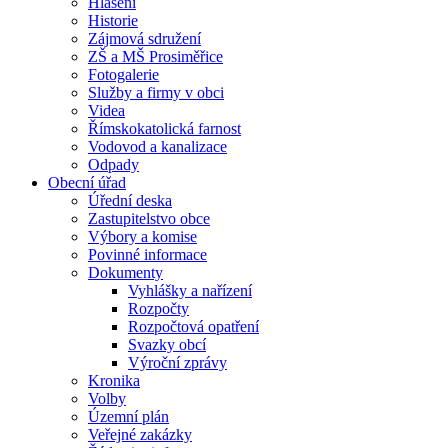
Hlášení
Historie
Zájmová sdružení
ZŠ a MŠ Prosiměřice
Fotogalerie
Služby a firmy v obci
Videa
Římskokatolická farnost
Vodovod a kanalizace
Odpady
Obecní úřad
Úřední deska
Zastupitelstvo obce
Výbory a komise
Povinné informace
Dokumenty
Vyhlášky a nařízení
Rozpočty
Rozpočtová opatření
Svazky obcí
Výroční zprávy
Kronika
Volby
Územní plán
Veřejné zakázky