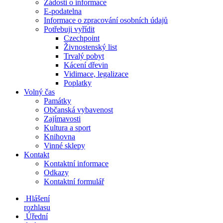
Žádosti o informace
E-podatelna
Informace o zpracování osobních údajů
Potřebuji vyřídit
Czechpoint
Živnostenský list
Trvalý pobyt
Kácení dřevin
Vidimace, legalizace
Poplatky
Volný čas
Památky
Občanská vybavenost
Zajímavosti
Kultura a sport
Knihovna
Vinné sklepy
Kontakt
Kontaktní informace
Odkazy
Kontaktní formulář
Hlášení
rozhlasu
Úřední