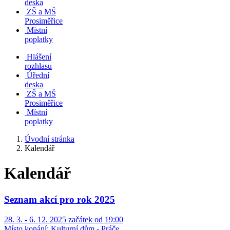
deska
ZŠ a MŠ
Prosiměřice
Místní
poplatky
Hlášení
rozhlasu
Úřední
deska
ZŠ a MŠ
Prosiměřice
Místní
poplatky
Úvodní stránka
Kalendář
Kalendář
Seznam akcí pro rok 2025
28. 3. - 6. 12. 2025 začátek od 19:00
Místo konání:
Kulturní dům - Práče