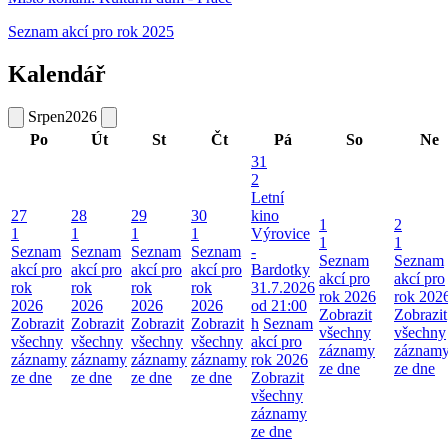
Seznam akcí pro rok 2025
Kalendář
Srpen
2026
Po
Út
St
Čt
Pá
So
Ne
31
2
Letní
27
28
29
30
kino
1
2
1
1
1
1
Výrovice
1
1
Seznam
Seznam
Seznam
Seznam
-
Seznam
Seznam
akcí pro
akcí pro
akcí pro
akcí pro
Bardotky
akcí pro
akcí pro
rok
rok
rok
rok
31.7.2026
rok 2026
rok 202
2026
2026
2026
2026
od 21:00
Zobrazit
Zobrazit
Zobrazit
Zobrazit
Zobrazit
Zobrazit
h
Seznam
všechny
všechny
všechny
všechny
všechny
všechny
akcí pro
záznamy
záznam
záznamy
záznamy
záznamy
záznamy
rok 2026
ze dne
ze dne
ze dne
ze dne
ze dne
ze dne
Zobrazit
všechny
záznamy
ze dne