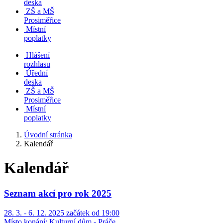
deska
ZŠ a MŠ
Prosiměřice
Místní
poplatky
Hlášení
rozhlasu
Úřední
deska
ZŠ a MŠ
Prosiměřice
Místní
poplatky
Úvodní stránka
Kalendář
Kalendář
Seznam akcí pro rok 2025
28. 3. - 6. 12. 2025 začátek od 19:00
Místo konání:
Kulturní dům - Práče