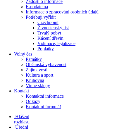
Žádosti o informace
E-podatelna
Informace o zpracování osobních údajů
Potřebuji vyřídit
Czechpoint
Živnostenský list
Trvalý pobyt
Kácení dřevin
Vidimace, legalizace
Poplatky
Volný čas
Památky
Občanská vybavenost
Zajímavosti
Kultura a sport
Knihovna
Vinné sklepy
Kontakt
Kontaktní informace
Odkazy
Kontaktní formulář
Hlášení
rozhlasu
Úřední