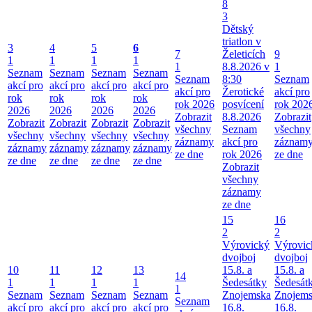
8
3
Dětský
triatlon v
3
4
5
6
7
Želeticích
9
1
1
1
1
1
8.8.2026 v
1
Seznam
Seznam
Seznam
Seznam
Seznam
8:30
Seznam
akcí pro
akcí pro
akcí pro
akcí pro
akcí pro
Žerotické
akcí pro
rok
rok
rok
rok
rok 2026
posvícení
rok 202
2026
2026
2026
2026
Zobrazit
8.8.2026
Zobrazit
Zobrazit
Zobrazit
Zobrazit
Zobrazit
všechny
Seznam
všechny
všechny
všechny
všechny
všechny
záznamy
akcí pro
záznam
záznamy
záznamy
záznamy
záznamy
ze dne
rok 2026
ze dne
ze dne
ze dne
ze dne
ze dne
Zobrazit
všechny
záznamy
ze dne
15
16
2
2
Výrovický
Výrovic
dvojboj
dvojboj
10
11
12
13
15.8. a
15.8. a
14
1
1
1
1
Šedesátky
Šedesát
1
Seznam
Seznam
Seznam
Seznam
Znojemska
Znojem
Seznam
akcí pro
akcí pro
akcí pro
akcí pro
16.8.
16.8.