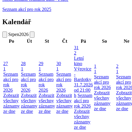
Seznam akcí pro rok 2025
Kalendář
Srpen
2026
Po
Út
St
Čt
Pá
So
Ne
31
2
Letní
27
28
29
30
kino
1
2
1
1
1
1
Výrovice
1
1
Seznam
Seznam
Seznam
Seznam
-
Seznam
Seznam
akcí pro
akcí pro
akcí pro
akcí pro
Bardotky
akcí pro
akcí pro
rok
rok
rok
rok
31.7.2026
rok 2026
rok 202
2026
2026
2026
2026
od 21:00
Zobrazit
Zobrazit
Zobrazit
Zobrazit
Zobrazit
Zobrazit
h
Seznam
všechny
všechny
všechny
všechny
všechny
všechny
akcí pro
záznamy
záznam
záznamy
záznamy
záznamy
záznamy
rok 2026
ze dne
ze dne
ze dne
ze dne
ze dne
ze dne
Zobrazit
všechny
záznamy
ze dne