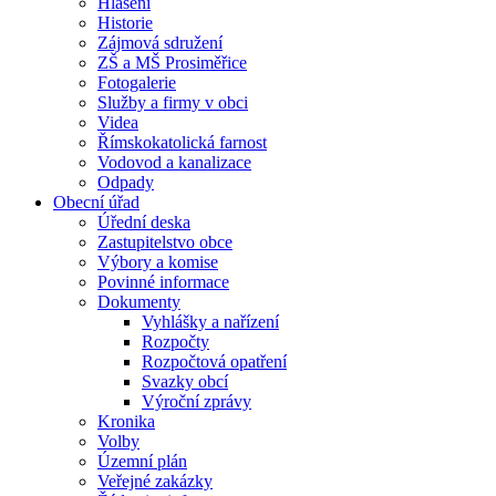
Hlášení
Historie
Zájmová sdružení
ZŠ a MŠ Prosiměřice
Fotogalerie
Služby a firmy v obci
Videa
Římskokatolická farnost
Vodovod a kanalizace
Odpady
Obecní úřad
Úřední deska
Zastupitelstvo obce
Výbory a komise
Povinné informace
Dokumenty
Vyhlášky a nařízení
Rozpočty
Rozpočtová opatření
Svazky obcí
Výroční zprávy
Kronika
Volby
Územní plán
Veřejné zakázky