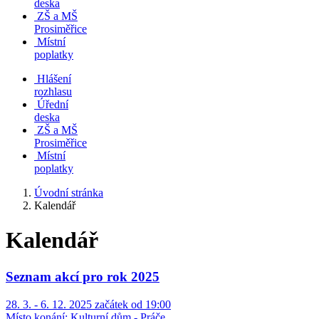
deska
ZŠ a MŠ
Prosiměřice
Místní
poplatky
Hlášení
rozhlasu
Úřední
deska
ZŠ a MŠ
Prosiměřice
Místní
poplatky
Úvodní stránka
Kalendář
Kalendář
Seznam akcí pro rok 2025
28. 3. - 6. 12. 2025 začátek od 19:00
Místo konání:
Kulturní dům - Práče