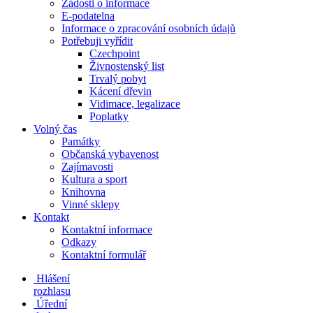
Žádosti o informace
E-podatelna
Informace o zpracování osobních údajů
Potřebuji vyřídit
Czechpoint
Živnostenský list
Trvalý pobyt
Kácení dřevin
Vidimace, legalizace
Poplatky
Volný čas
Památky
Občanská vybavenost
Zajímavosti
Kultura a sport
Knihovna
Vinné sklepy
Kontakt
Kontaktní informace
Odkazy
Kontaktní formulář
Hlášení
rozhlasu
Úřední