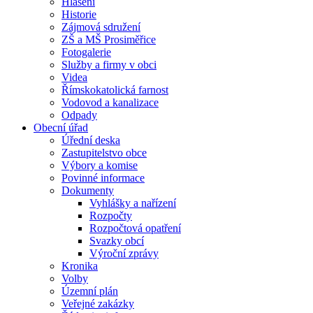
Hlášení
Historie
Zájmová sdružení
ZŠ a MŠ Prosiměřice
Fotogalerie
Služby a firmy v obci
Videa
Římskokatolická farnost
Vodovod a kanalizace
Odpady
Obecní úřad
Úřední deska
Zastupitelstvo obce
Výbory a komise
Povinné informace
Dokumenty
Vyhlášky a nařízení
Rozpočty
Rozpočtová opatření
Svazky obcí
Výroční zprávy
Kronika
Volby
Územní plán
Veřejné zakázky