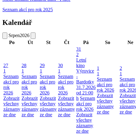
Seznam akcí pro rok 2025
Kalendář
Srpen
2026
Po
Út
St
Čt
Pá
So
Ne
31
2
Letní
27
28
29
30
kino
1
2
1
1
1
1
Výrovice
1
1
Seznam
Seznam
Seznam
Seznam
-
Seznam
Seznam
akcí pro
akcí pro
akcí pro
akcí pro
Bardotky
akcí pro
akcí pro
rok
rok
rok
rok
31.7.2026
rok 2026
rok 202
2026
2026
2026
2026
od 21:00
Zobrazit
Zobrazit
Zobrazit
Zobrazit
Zobrazit
Zobrazit
h
Seznam
všechny
všechny
všechny
všechny
všechny
všechny
akcí pro
záznamy
záznam
záznamy
záznamy
záznamy
záznamy
rok 2026
ze dne
ze dne
ze dne
ze dne
ze dne
ze dne
Zobrazit
všechny
záznamy
ze dne