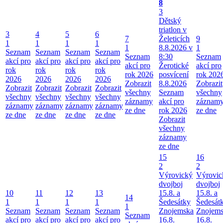
8
3
Dětský
triatlon v
3
4
5
6
7
Želeticích
9
1
1
1
1
1
8.8.2026 v
1
Seznam
Seznam
Seznam
Seznam
Seznam
8:30
Seznam
akcí pro
akcí pro
akcí pro
akcí pro
akcí pro
Žerotické
akcí pro
rok
rok
rok
rok
rok 2026
posvícení
rok 202
2026
2026
2026
2026
Zobrazit
8.8.2026
Zobrazit
Zobrazit
Zobrazit
Zobrazit
Zobrazit
všechny
Seznam
všechny
všechny
všechny
všechny
všechny
záznamy
akcí pro
záznam
záznamy
záznamy
záznamy
záznamy
ze dne
rok 2026
ze dne
ze dne
ze dne
ze dne
ze dne
Zobrazit
všechny
záznamy
ze dne
15
16
2
2
Výrovický
Výrovic
dvojboj
dvojboj
10
11
12
13
15.8. a
15.8. a
14
1
1
1
1
Šedesátky
Šedesát
1
Seznam
Seznam
Seznam
Seznam
Znojemska
Znojem
Seznam
akcí pro
akcí pro
akcí pro
akcí pro
16.8.
16.8.