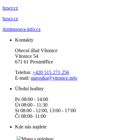
hzscr.cz
hzscr.cz
jiznimorava-info.cz
Kontakty
Obecní úřad Vítonice
Vítonice 54
671 61 Prosiměřice
Telefon:
+420 515 271 256
E-mail:
starostka@vitonice.info
Úřední hodiny
Po 08:00 - 14:00
Út 08:00 - 11:30
St 08:00 - 12:00, 13:00 - 17:00
Čt 08:00- 11:00
Kde nás najdete