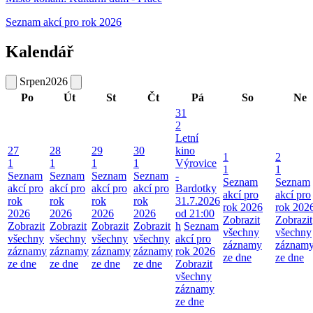
Seznam akcí pro rok 2026
Kalendář
Srpen
2026
Po
Út
St
Čt
Pá
So
Ne
31
2
Letní
27
28
29
30
kino
1
2
1
1
1
1
Výrovice
1
1
Seznam
Seznam
Seznam
Seznam
-
Seznam
Seznam
akcí pro
akcí pro
akcí pro
akcí pro
Bardotky
akcí pro
akcí pro
rok
rok
rok
rok
31.7.2026
rok 2026
rok 202
2026
2026
2026
2026
od 21:00
Zobrazit
Zobrazit
Zobrazit
Zobrazit
Zobrazit
Zobrazit
h
Seznam
všechny
všechny
všechny
všechny
všechny
všechny
akcí pro
záznamy
záznam
záznamy
záznamy
záznamy
záznamy
rok 2026
ze dne
ze dne
ze dne
ze dne
ze dne
ze dne
Zobrazit
všechny
záznamy
ze dne