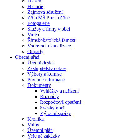
Hlášení
Historie
Zájmová sdružení
ZŠ a MŠ Prosiměřice
Fotogalerie
Služby a firmy v obci
Videa
Římskokatolická farnost
Vodovod a kanalizace
Odpady
Obecní úřad
Úřední deska
Zastupitelstvo obce
Výbory a komise
Povinné informace
Dokumenty
Vyhlášky a nařízení
Rozpočty
Rozpočtová opatření
Svazky obcí
Výroční zprávy
Kronika
Volby
Územní plán
Veřejné zakázky