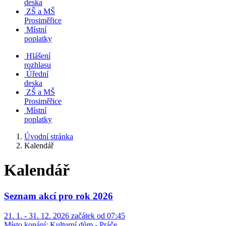
deska
ZŠ a MŠ
Prosiměřice
Místní
poplatky
Hlášení
rozhlasu
Úřední
deska
ZŠ a MŠ
Prosiměřice
Místní
poplatky
Úvodní stránka
Kalendář
Kalendář
Seznam akcí pro rok 2026
21. 1. - 31. 12. 2026 začátek od 07:45
Místo konání:
Kulturní dům - Práče