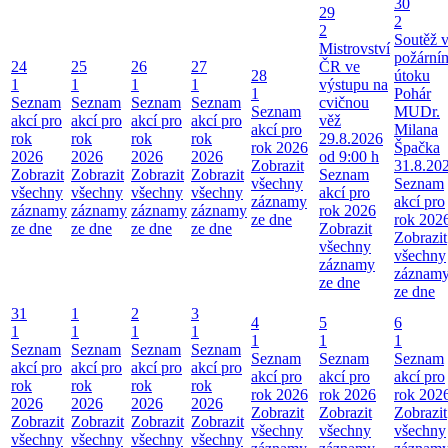
30
29
2
2
Soutěž 
Mistrovství
požární
24
25
26
27
ČR ve
28
útoku
1
1
1
1
výstupu na
1
Pohár
Seznam
Seznam
Seznam
Seznam
cvičnou
Seznam
MUDr.
akcí pro
akcí pro
akcí pro
akcí pro
věž
akcí pro
Milana
rok
rok
rok
rok
29.8.2026
rok 2026
Špačka
2026
2026
2026
2026
od 9:00 h
Zobrazit
31.8.20
Zobrazit
Zobrazit
Zobrazit
Zobrazit
Seznam
všechny
Seznam
všechny
všechny
všechny
všechny
akcí pro
záznamy
akcí pro
záznamy
záznamy
záznamy
záznamy
rok 2026
ze dne
rok 202
ze dne
ze dne
ze dne
ze dne
Zobrazit
Zobrazit
všechny
všechny
záznamy
záznam
ze dne
ze dne
31
1
2
3
4
5
6
1
1
1
1
1
1
1
Seznam
Seznam
Seznam
Seznam
Seznam
Seznam
Seznam
akcí pro
akcí pro
akcí pro
akcí pro
akcí pro
akcí pro
akcí pro
rok
rok
rok
rok
rok 2026
rok 2026
rok 202
2026
2026
2026
2026
Zobrazit
Zobrazit
Zobrazit
Zobrazit
Zobrazit
Zobrazit
Zobrazit
všechny
všechny
všechny
všechny
všechny
všechny
všechny