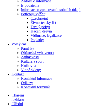
Žádosti o informace
E-podatelna
Informace o zpracování osobních údajů
Potřebuji vyřídit
Czechpoint
Živnostenský list
Trvalý pobyt
Kácení dřevin
Vidimace, legalizace
Poplatky
Volný čas
Památky
Občanská vybavenost
Zajímavosti
Kultura a sport
Knihovna
Vinné sklepy
Kontakt
Kontaktní informace
Odkazy
Kontaktní formulář
Hlášení
rozhlasu
Úřední