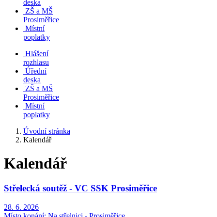
deska
ZŠ a MŠ
Prosiměřice
Místní
poplatky
Hlášení
rozhlasu
Úřední
deska
ZŠ a MŠ
Prosiměřice
Místní
poplatky
Úvodní stránka
Kalendář
Kalendář
Střelecká soutěž - VC SSK Prosiměřice
28. 6. 2026
Místo konání:
Na střelnici - Prosiměřice