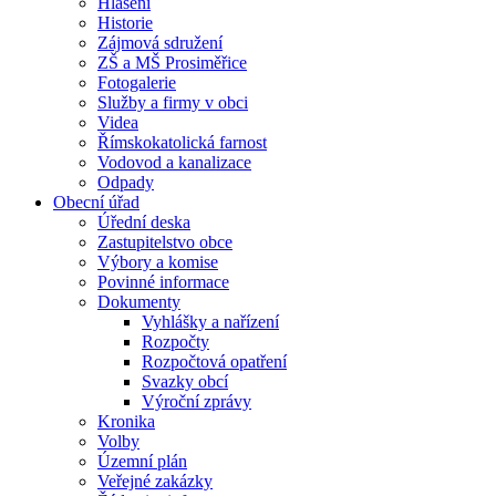
Hlášení
Historie
Zájmová sdružení
ZŠ a MŠ Prosiměřice
Fotogalerie
Služby a firmy v obci
Videa
Římskokatolická farnost
Vodovod a kanalizace
Odpady
Obecní úřad
Úřední deska
Zastupitelstvo obce
Výbory a komise
Povinné informace
Dokumenty
Vyhlášky a nařízení
Rozpočty
Rozpočtová opatření
Svazky obcí
Výroční zprávy
Kronika
Volby
Územní plán
Veřejné zakázky