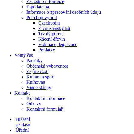
Žádosti o informace
E-podatelna
Informace o zpracování osobních údajů
Potřebuji vyřídit
Czechpoint
Živnostenský list
Trvalý pobyt
Kácení dřevin
Vidimace, legalizace
Poplatky
Volný čas
Památky
Občanská vybavenost
Zajímavosti
Kultura a sport
Knihovna
Vinné sklepy
Kontakt
Kontaktní informace
Odkazy
Kontaktní formulář
Hlášení
rozhlasu
Úřední