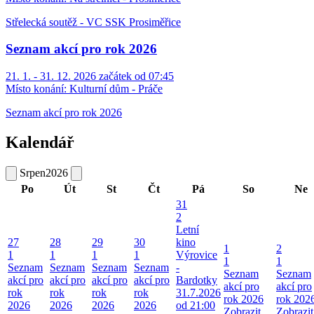
Střelecká soutěž - VC SSK Prosiměřice
Seznam akcí pro rok 2026
21. 1. - 31. 12. 2026 začátek od 07:45
Místo konání:
Kulturní dům - Práče
Seznam akcí pro rok 2026
Kalendář
Srpen
2026
Po
Út
St
Čt
Pá
So
Ne
31
2
Letní
27
28
29
30
kino
1
2
1
1
1
1
Výrovice
1
1
Seznam
Seznam
Seznam
Seznam
-
Seznam
Seznam
akcí pro
akcí pro
akcí pro
akcí pro
Bardotky
akcí pro
akcí pro
rok
rok
rok
rok
31.7.2026
rok 2026
rok 202
2026
2026
2026
2026
od 21:00
Zobrazit
Zobrazit