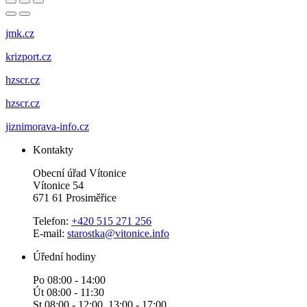
jmk.cz
krizport.cz
hzscr.cz
hzscr.cz
jiznimorava-info.cz
Kontakty
Obecní úřad Vítonice
Vítonice 54
671 61 Prosiměřice
Telefon:
+420 515 271 256
E-mail:
starostka@vitonice.info
Úřední hodiny
Po 08:00 - 14:00
Út 08:00 - 11:30
St 08:00 - 12:00, 13:00 - 17:00