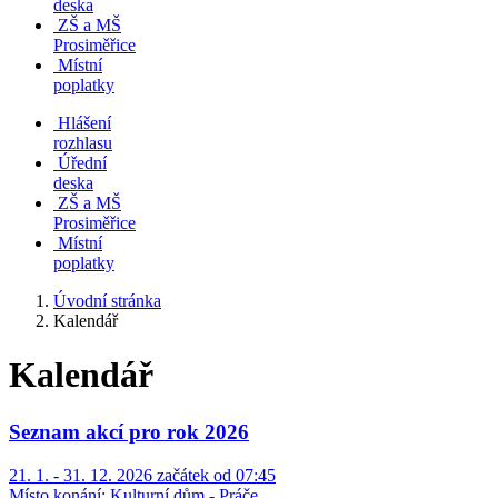
deska
ZŠ a MŠ
Prosiměřice
Místní
poplatky
Hlášení
rozhlasu
Úřední
deska
ZŠ a MŠ
Prosiměřice
Místní
poplatky
Úvodní stránka
Kalendář
Kalendář
Seznam akcí pro rok 2026
21. 1. - 31. 12. 2026 začátek od 07:45
Místo konání:
Kulturní dům - Práče