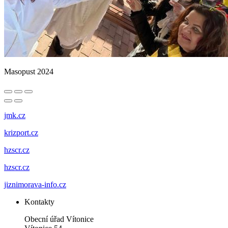
Masopust 2024
jmk.cz
krizport.cz
hzscr.cz
hzscr.cz
jiznimorava-info.cz
Kontakty
Obecní úřad Vítonice