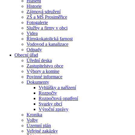
Hlášení
Historie
Zájmová sdružení
ZŠ a MŠ Prosiměřice
Fotogalerie
Služby a firmy v obci
Videa
Římskokatolická farnost
Vodovod a kanalizace
Odpady
Obecní úřad
Úřední deska
Zastupitelstvo obce
Výbory a komise
Povinné informace
Dokumenty
Vyhlášky a nařízení
Rozpočty
Rozpočtová opatření
Svazky obcí
Výroční zprávy
Kronika
Volby
Územní plán
Veřejné zakázky