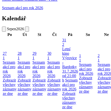
Seznam akcí pro rok 2026
Kalendář
Srpen
2026
Po
Út
St
Čt
Pá
So
Ne
31
2
Letní
27
28
29
30
kino
1
2
1
1
1
1
Výrovice
1
1
Seznam
Seznam
Seznam
Seznam
-
Seznam
Seznam
akcí pro
akcí pro
akcí pro
akcí pro
Bardotky
akcí pro
akcí pro
rok
rok
rok
rok
31.7.2026
rok 2026
rok 202
2026
2026
2026
2026
od 21:00
Zobrazit
Zobrazit
Zobrazit
Zobrazit
Zobrazit
Zobrazit
h
Seznam
všechny
všechny
všechny
všechny
všechny
všechny
akcí pro
záznamy
záznam
záznamy
záznamy
záznamy
záznamy
rok 2026
ze dne
ze dne
ze dne
ze dne
ze dne
ze dne
Zobrazit
všechny
záznamy
ze dne