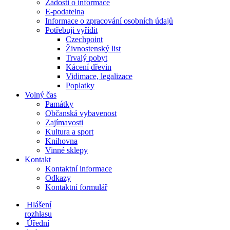
Žádosti o informace
E-podatelna
Informace o zpracování osobních údajů
Potřebuji vyřídit
Czechpoint
Živnostenský list
Trvalý pobyt
Kácení dřevin
Vidimace, legalizace
Poplatky
Volný čas
Památky
Občanská vybavenost
Zajímavosti
Kultura a sport
Knihovna
Vinné sklepy
Kontakt
Kontaktní informace
Odkazy
Kontaktní formulář
Hlášení
rozhlasu
Úřední