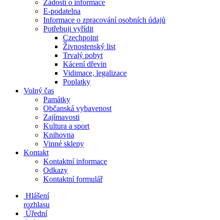
Žádosti o informace
E-podatelna
Informace o zpracování osobních údajů
Potřebuji vyřídit
Czechpoint
Živnostenský list
Trvalý pobyt
Kácení dřevin
Vidimace, legalizace
Poplatky
Volný čas
Památky
Občanská vybavenost
Zajímavosti
Kultura a sport
Knihovna
Vinné sklepy
Kontakt
Kontaktní informace
Odkazy
Kontaktní formulář
Hlášení
rozhlasu
Úřední