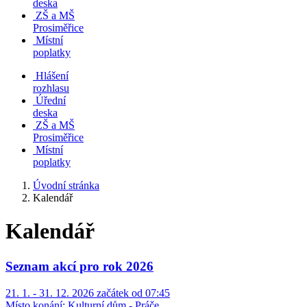
deska
ZŠ a MŠ
Prosiměřice
Místní
poplatky
Hlášení
rozhlasu
Úřední
deska
ZŠ a MŠ
Prosiměřice
Místní
poplatky
Úvodní stránka
Kalendář
Kalendář
Seznam akcí pro rok 2026
21. 1. - 31. 12. 2026 začátek od 07:45
Místo konání:
Kulturní dům - Práče