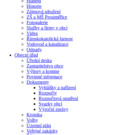
Hlášení
Historie
Zájmová sdružení
ZŠ a MŠ Prosiměřice
Fotogalerie
Služby a firmy v obci
Videa
Římskokatolická farnost
Vodovod a kanalizace
Odpady
Obecní úřad
Úřední deska
Zastupitelstvo obce
Výbory a komise
Povinné informace
Dokumenty
Vyhlášky a nařízení
Rozpočty
Rozpočtová opatření
Svazky obcí
Výroční zprávy
Kronika
Volby
Územní plán
Veřejné zakázky