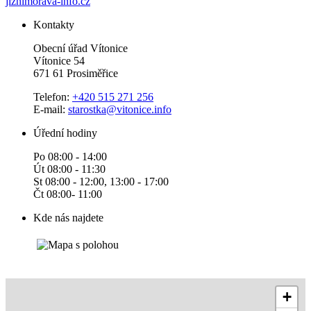
jiznimorava-info.cz
Kontakty
Obecní úřad Vítonice
Vítonice 54
671 61 Prosiměřice
Telefon:
+420 515 271 256
E-mail:
starostka@vitonice.info
Úřední hodiny
Po 08:00 - 14:00
Út 08:00 - 11:30
St 08:00 - 12:00, 13:00 - 17:00
Čt 08:00- 11:00
Kde nás najdete
+