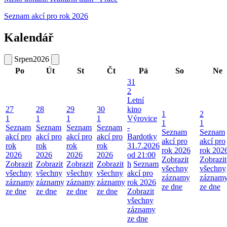
Seznam akcí pro rok 2026
Kalendář
Srpen
2026
Po
Út
St
Čt
Pá
So
Ne
31
2
Letní
27
28
29
30
kino
1
2
1
1
1
1
Výrovice
1
1
Seznam
Seznam
Seznam
Seznam
-
Seznam
Seznam
akcí pro
akcí pro
akcí pro
akcí pro
Bardotky
akcí pro
akcí pro
rok
rok
rok
rok
31.7.2026
rok 2026
rok 202
2026
2026
2026
2026
od 21:00
Zobrazit
Zobrazit
Zobrazit
Zobrazit
Zobrazit
Zobrazit
h
Seznam
všechny
všechny
všechny
všechny
všechny
všechny
akcí pro
záznamy
záznam
záznamy
záznamy
záznamy
záznamy
rok 2026
ze dne
ze dne
ze dne
ze dne
ze dne
ze dne
Zobrazit
všechny
záznamy
ze dne