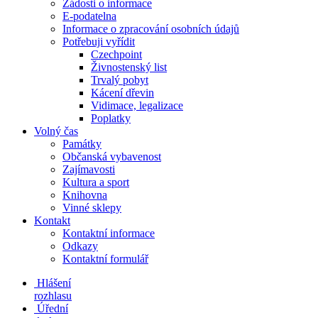
Žádosti o informace
E-podatelna
Informace o zpracování osobních údajů
Potřebuji vyřídit
Czechpoint
Živnostenský list
Trvalý pobyt
Kácení dřevin
Vidimace, legalizace
Poplatky
Volný čas
Památky
Občanská vybavenost
Zajímavosti
Kultura a sport
Knihovna
Vinné sklepy
Kontakt
Kontaktní informace
Odkazy
Kontaktní formulář
Hlášení
rozhlasu
Úřední