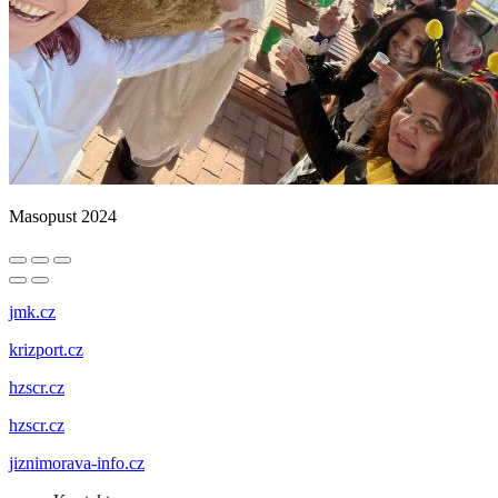
Masopust 2024
jmk.cz
krizport.cz
hzscr.cz
hzscr.cz
jiznimorava-info.cz