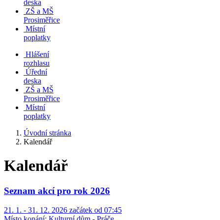
deska
ZŠ a MŠ
Prosiměřice
Místní
poplatky
Hlášení
rozhlasu
Úřední
deska
ZŠ a MŠ
Prosiměřice
Místní
poplatky
Úvodní stránka
Kalendář
Kalendář
Seznam akcí pro rok 2026
21. 1. - 31. 12. 2026 začátek od 07:45
Místo konání:
Kulturní dům - Práče