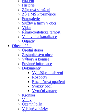
Hlášení
Historie
Zájmová sdružení
ZŠ a MŠ Prosiměřice
Fotogalerie
Služby a firmy v obci
Videa
Římskokatolická farnost
Vodovod a kanalizace
Odpady
Obecní úřad
Úřední deska
Zastupitelstvo obce
Výbory a komise
Povinné informace
Dokumenty
Vyhlášky a nařízení
Rozpočty
Rozpočtová opatření
Svazky obcí
Výroční zprávy
Kronika
Volby
Územní plán
Veřejné zakázky