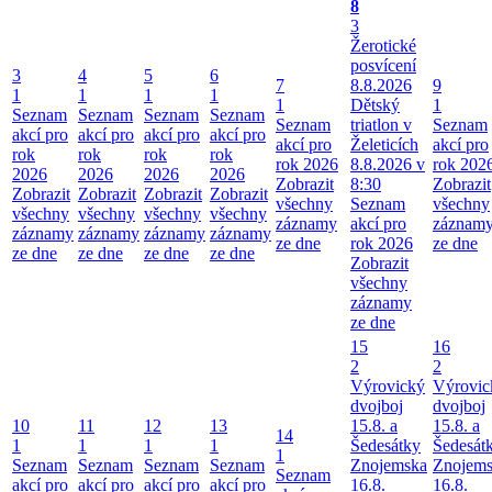
8
3
Žerotické
posvícení
3
4
5
6
7
8.8.2026
9
1
1
1
1
1
Dětský
1
Seznam
Seznam
Seznam
Seznam
Seznam
triatlon v
Seznam
akcí pro
akcí pro
akcí pro
akcí pro
akcí pro
Želeticích
akcí pro
rok
rok
rok
rok
rok 2026
8.8.2026 v
rok 202
2026
2026
2026
2026
Zobrazit
8:30
Zobrazit
Zobrazit
Zobrazit
Zobrazit
Zobrazit
všechny
Seznam
všechny
všechny
všechny
všechny
všechny
záznamy
akcí pro
záznam
záznamy
záznamy
záznamy
záznamy
ze dne
rok 2026
ze dne
ze dne
ze dne
ze dne
ze dne
Zobrazit
všechny
záznamy
ze dne
15
16
2
2
Výrovický
Výrovic
dvojboj
dvojboj
10
11
12
13
15.8. a
15.8. a
14
1
1
1
1
Šedesátky
Šedesát
1
Seznam
Seznam
Seznam
Seznam
Znojemska
Znojem
Seznam
akcí pro
akcí pro
akcí pro
akcí pro
16.8.
16.8.