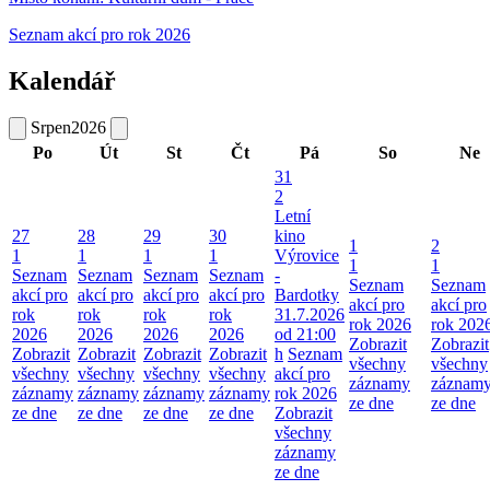
Seznam akcí pro rok 2026
Kalendář
Srpen
2026
Po
Út
St
Čt
Pá
So
Ne
31
2
Letní
27
28
29
30
kino
1
2
1
1
1
1
Výrovice
1
1
Seznam
Seznam
Seznam
Seznam
-
Seznam
Seznam
akcí pro
akcí pro
akcí pro
akcí pro
Bardotky
akcí pro
akcí pro
rok
rok
rok
rok
31.7.2026
rok 2026
rok 202
2026
2026
2026
2026
od 21:00
Zobrazit
Zobrazit
Zobrazit
Zobrazit
Zobrazit
Zobrazit
h
Seznam
všechny
všechny
všechny
všechny
všechny
všechny
akcí pro
záznamy
záznam
záznamy
záznamy
záznamy
záznamy
rok 2026
ze dne
ze dne
ze dne
ze dne
ze dne
ze dne
Zobrazit
všechny
záznamy
ze dne