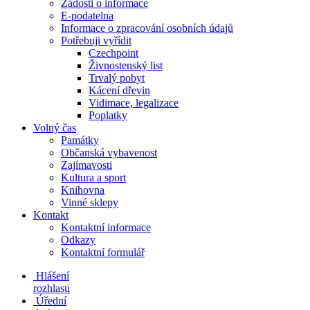
Žádosti o informace
E-podatelna
Informace o zpracování osobních údajů
Potřebuji vyřídit
Czechpoint
Živnostenský list
Trvalý pobyt
Kácení dřevin
Vidimace, legalizace
Poplatky
Volný čas
Památky
Občanská vybavenost
Zajímavosti
Kultura a sport
Knihovna
Vinné sklepy
Kontakt
Kontaktní informace
Odkazy
Kontaktní formulář
Hlášení
rozhlasu
Úřední