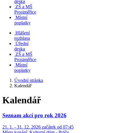
deska
ZŠ a MŠ
Prosiměřice
Místní
poplatky
Hlášení
rozhlasu
Úřední
deska
ZŠ a MŠ
Prosiměřice
Místní
poplatky
Úvodní stránka
Kalendář
Kalendář
Seznam akcí pro rok 2026
21. 1. - 31. 12. 2026 začátek od 07:45
Místo konání:
Kulturní dům - Práče