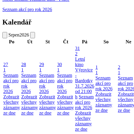
Seznam akcí pro rok 2026
Kalendář
Srpen
2026
Po
Út
St
Čt
Pá
So
Ne
31
2
Letní
27
28
29
30
kino
1
2
1
1
1
1
Výrovice
1
1
Seznam
Seznam
Seznam
Seznam
-
Seznam
Seznam
akcí pro
akcí pro
akcí pro
akcí pro
Bardotky
akcí pro
akcí pro
rok
rok
rok
rok
31.7.2026
rok 2026
rok 202
2026
2026
2026
2026
od 21:00
Zobrazit
Zobrazit
Zobrazit
Zobrazit
Zobrazit
Zobrazit
h
Seznam
všechny
všechny
všechny
všechny
všechny
všechny
akcí pro
záznamy
záznam
záznamy
záznamy
záznamy
záznamy
rok 2026
ze dne
ze dne
ze dne
ze dne
ze dne
ze dne
Zobrazit
všechny
záznamy
ze dne