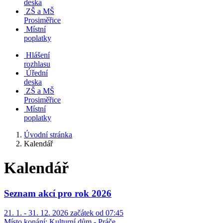
deska
ZŠ a MŠ
Prosiměřice
Místní
poplatky
Hlášení
rozhlasu
Úřední
deska
ZŠ a MŠ
Prosiměřice
Místní
poplatky
Úvodní stránka
Kalendář
Kalendář
Seznam akcí pro rok 2026
21. 1. - 31. 12. 2026 začátek od 07:45
Místo konání:
Kulturní dům - Práče