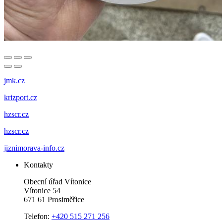
jmk.cz
krizport.cz
hzscr.cz
hzscr.cz
jiznimorava-info.cz
Kontakty
Obecní úřad Vítonice
Vítonice 54
671 61 Prosiměřice
Telefon:
+420 515 271 256