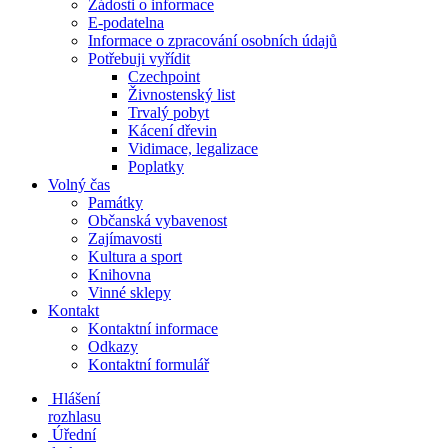
Žádosti o informace
E-podatelna
Informace o zpracování osobních údajů
Potřebuji vyřídit
Czechpoint
Živnostenský list
Trvalý pobyt
Kácení dřevin
Vidimace, legalizace
Poplatky
Volný čas
Památky
Občanská vybavenost
Zajímavosti
Kultura a sport
Knihovna
Vinné sklepy
Kontakt
Kontaktní informace
Odkazy
Kontaktní formulář
Hlášení
rozhlasu
Úřední