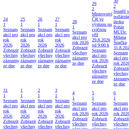
30
29
2
2
Soutěž 
Mistrovství
požární
24
25
26
27
ČR ve
28
útoku
1
1
1
1
výstupu na
1
Pohár
Seznam
Seznam
Seznam
Seznam
cvičnou
Seznam
MUDr.
akcí pro
akcí pro
akcí pro
akcí pro
věž
akcí pro
Milana
rok
rok
rok
rok
29.8.2026
rok 2026
Špačka
2026
2026
2026
2026
od 9:00 h
Zobrazit
31.8.20
Zobrazit
Zobrazit
Zobrazit
Zobrazit
Seznam
všechny
Seznam
všechny
všechny
všechny
všechny
akcí pro
záznamy
akcí pro
záznamy
záznamy
záznamy
záznamy
rok 2026
ze dne
rok 202
ze dne
ze dne
ze dne
ze dne
Zobrazit
Zobrazit
všechny
všechny
záznamy
záznam
ze dne
ze dne
31
1
2
3
4
5
6
1
1
1
1
1
1
1
Seznam
Seznam
Seznam
Seznam
Seznam
Seznam
Seznam
akcí pro
akcí pro
akcí pro
akcí pro
akcí pro
akcí pro
akcí pro
rok
rok
rok
rok
rok 2026
rok 2026
rok 202
2026
2026
2026
2026
Zobrazit
Zobrazit
Zobrazit
Zobrazit
Zobrazit
Zobrazit
Zobrazit
všechny
všechny
všechny
všechny
všechny
všechny
všechny