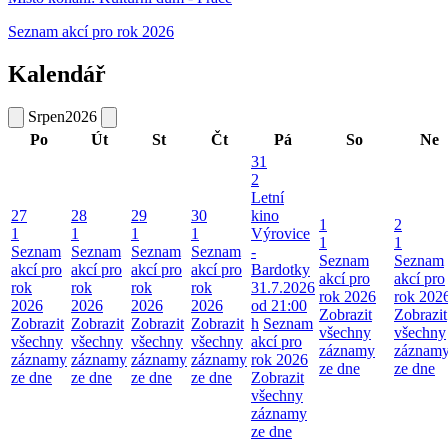
Seznam akcí pro rok 2026
Kalendář
Srpen
2026
Po
Út
St
Čt
Pá
So
Ne
31
2
Letní
27
28
29
30
kino
1
2
1
1
1
1
Výrovice
1
1
Seznam
Seznam
Seznam
Seznam
-
Seznam
Seznam
akcí pro
akcí pro
akcí pro
akcí pro
Bardotky
akcí pro
akcí pro
rok
rok
rok
rok
31.7.2026
rok 2026
rok 202
2026
2026
2026
2026
od 21:00
Zobrazit
Zobrazit
Zobrazit
Zobrazit
Zobrazit
Zobrazit
h
Seznam
všechny
všechny
všechny
všechny
všechny
všechny
akcí pro
záznamy
záznam
záznamy
záznamy
záznamy
záznamy
rok 2026
ze dne
ze dne
ze dne
ze dne
ze dne
ze dne
Zobrazit
všechny
záznamy
ze dne