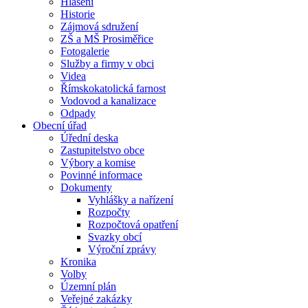
Hlášení
Historie
Zájmová sdružení
ZŠ a MŠ Prosiměřice
Fotogalerie
Služby a firmy v obci
Videa
Římskokatolická farnost
Vodovod a kanalizace
Odpady
Obecní úřad
Úřední deska
Zastupitelstvo obce
Výbory a komise
Povinné informace
Dokumenty
Vyhlášky a nařízení
Rozpočty
Rozpočtová opatření
Svazky obcí
Výroční zprávy
Kronika
Volby
Územní plán
Veřejné zakázky