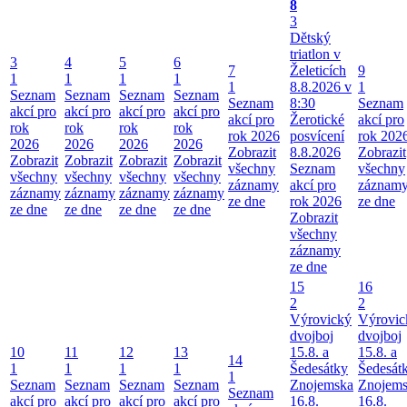
8
3
Dětský
triatlon v
3
4
5
6
7
Želeticích
9
1
1
1
1
1
8.8.2026 v
1
Seznam
Seznam
Seznam
Seznam
Seznam
8:30
Seznam
akcí pro
akcí pro
akcí pro
akcí pro
akcí pro
Žerotické
akcí pro
rok
rok
rok
rok
rok 2026
posvícení
rok 202
2026
2026
2026
2026
Zobrazit
8.8.2026
Zobrazit
Zobrazit
Zobrazit
Zobrazit
Zobrazit
všechny
Seznam
všechny
všechny
všechny
všechny
všechny
záznamy
akcí pro
záznam
záznamy
záznamy
záznamy
záznamy
ze dne
rok 2026
ze dne
ze dne
ze dne
ze dne
ze dne
Zobrazit
všechny
záznamy
ze dne
15
16
2
2
Výrovický
Výrovic
dvojboj
dvojboj
10
11
12
13
15.8. a
15.8. a
14
1
1
1
1
Šedesátky
Šedesát
1
Seznam
Seznam
Seznam
Seznam
Znojemska
Znojem
Seznam
akcí pro
akcí pro
akcí pro
akcí pro
16.8.
16.8.