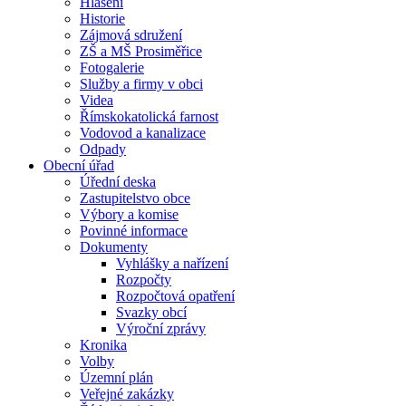
Hlášení
Historie
Zájmová sdružení
ZŠ a MŠ Prosiměřice
Fotogalerie
Služby a firmy v obci
Videa
Římskokatolická farnost
Vodovod a kanalizace
Odpady
Obecní úřad
Úřední deska
Zastupitelstvo obce
Výbory a komise
Povinné informace
Dokumenty
Vyhlášky a nařízení
Rozpočty
Rozpočtová opatření
Svazky obcí
Výroční zprávy
Kronika
Volby
Územní plán
Veřejné zakázky