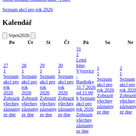
Seznam akcí pro rok 2026
Kalendář
Srpen
2026
Po
Út
St
Čt
Pá
So
Ne
31
2
Letní
27
28
29
30
kino
1
2
1
1
1
1
Výrovice
1
1
Seznam
Seznam
Seznam
Seznam
-
Seznam
Seznam
akcí pro
akcí pro
akcí pro
akcí pro
Bardotky
akcí pro
akcí pro
rok
rok
rok
rok
31.7.2026
rok 2026
rok 202
2026
2026
2026
2026
od 21:00
Zobrazit
Zobrazit
Zobrazit
Zobrazit
Zobrazit
Zobrazit
h
Seznam
všechny
všechny
všechny
všechny
všechny
všechny
akcí pro
záznamy
záznam
záznamy
záznamy
záznamy
záznamy
rok 2026
ze dne
ze dne
ze dne
ze dne
ze dne
ze dne
Zobrazit
všechny
záznamy
ze dne