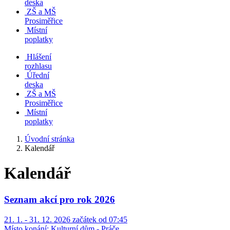
deska
ZŠ a MŠ
Prosiměřice
Místní
poplatky
Hlášení
rozhlasu
Úřední
deska
ZŠ a MŠ
Prosiměřice
Místní
poplatky
Úvodní stránka
Kalendář
Kalendář
Seznam akcí pro rok 2026
21. 1. - 31. 12. 2026 začátek od 07:45
Místo konání:
Kulturní dům - Práče