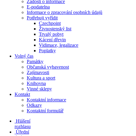
Žádosti o informace
E-podatelna
Informace o zpracování osobních údajů
Potřebuji vyřídit
Czechpoint
Živnostenský list
Trvalý pobyt
Kácení dřevin
Vidimace, legalizace
Poplatky
Volný čas
Památky
Občanská vybavenost
Zajímavosti
Kultura a sport
Knihovna
Vinné sklepy
Kontakt
Kontaktní informace
Odkazy
Kontaktní formulář
Hlášení
rozhlasu
Úřední