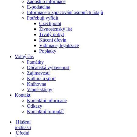
Žádosti o informace
E-podatelna
Informace o zpracování osobních údajů
Potřebuji vyřídit
Czechpoint
Živnostenský list
Trvalý pobyt
Kácení dřevin
Vidimace, legalizace
Poplatky
Volný čas
Památky
Občanská vybavenost
Zajímavosti
Kultura a sport
Knihovna
Vinné sklepy
Kontakt
Kontaktní informace
Odkazy
Kontaktní formulář
Hlášení
rozhlasu
Úřední