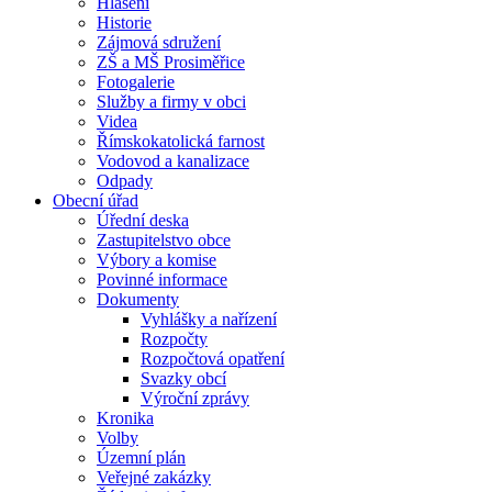
Hlášení
Historie
Zájmová sdružení
ZŠ a MŠ Prosiměřice
Fotogalerie
Služby a firmy v obci
Videa
Římskokatolická farnost
Vodovod a kanalizace
Odpady
Obecní úřad
Úřední deska
Zastupitelstvo obce
Výbory a komise
Povinné informace
Dokumenty
Vyhlášky a nařízení
Rozpočty
Rozpočtová opatření
Svazky obcí
Výroční zprávy
Kronika
Volby
Územní plán
Veřejné zakázky