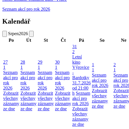
Seznam akcí pro rok 2026
Kalendář
Srpen
2026
Po
Út
St
Čt
Pá
So
Ne
31
2
Letní
27
28
29
30
kino
1
2
1
1
1
1
Výrovice
1
1
Seznam
Seznam
Seznam
Seznam
-
Seznam
Seznam
akcí pro
akcí pro
akcí pro
akcí pro
Bardotky
akcí pro
akcí pro
rok
rok
rok
rok
31.7.2026
rok 2026
rok 202
2026
2026
2026
2026
od 21:00
Zobrazit
Zobrazit
Zobrazit
Zobrazit
Zobrazit
Zobrazit
h
Seznam
všechny
všechny
všechny
všechny
všechny
všechny
akcí pro
záznamy
záznam
záznamy
záznamy
záznamy
záznamy
rok 2026
ze dne
ze dne
ze dne
ze dne
ze dne
ze dne
Zobrazit
všechny
záznamy
ze dne