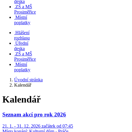
deska
ZŠ a MŠ
Prosiměřice
Místní
poplatky
Hlášení
rozhlasu
Úřední
deska
ZŠ a MŠ
Prosiměřice
Místní
poplatky
Úvodní stránka
Kalendář
Kalendář
Seznam akcí pro rok 2026
21. 1. - 31. 12. 2026 začátek od 07:45
Místo konání:
Kulturní dům - Práče