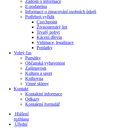
Žádosti o informace
E-podatelna
Informace o zpracování osobních údajů
Potřebuji vyřídit
Czechpoint
Živnostenský list
Trvalý pobyt
Kácení dřevin
Vidimace, legalizace
Poplatky
Volný čas
Památky
Občanská vybavenost
Zajímavosti
Kultura a sport
Knihovna
Vinné sklepy
Kontakt
Kontaktní informace
Odkazy
Kontaktní formulář
Hlášení
rozhlasu
Úřední