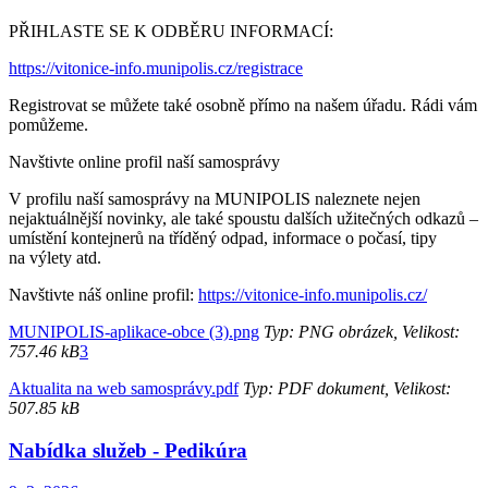
PŘIHLASTE SE K ODBĚRU INFORMACÍ:
https://vitonice-info.munipolis.cz/registrace
Registrovat se můžete také osobně přímo na našem úřadu. Rádi vám
pomůžeme.
Navštivte online profil naší samosprávy
V profilu naší samosprávy na MUNIPOLIS naleznete nejen
nejaktuálnější novinky, ale také spoustu dalších užitečných odkazů –
umístění kontejnerů na tříděný odpad, informace o počasí, tipy
na výlety atd.
Navštivte náš online profil:
https://vitonice-info.munipolis.cz/
MUNIPOLIS-aplikace-obce (3).png
Typ: PNG obrázek, Velikost:
757.46 kB
3
Aktualita na web samosprávy.pdf
Typ: PDF dokument, Velikost:
507.85 kB
Nabídka služeb - Pedikúra