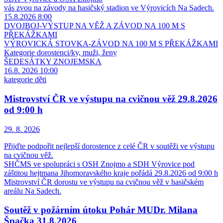
vás zvou na závody na hasičský stadion ve Výrovicích Na Sadech.
15.8.2026 8:00
DVOJBOJ-VÝSTUP NA VĚŽ A ZÁVOD NA 100 M S
PŘEKÁŽKAMI
VÝROVICKÁ STOVKA-ZÁVOD NA 100 M S PŘEKÁŽKAMI
Kategorie dorostenci/ky, muži, ženy
ŠEDESÁTKY ZNOJEMSKA
16.8. 2026 10:00
kategorie děti
Mistrovství ČR ve výstupu na cvičnou věž 29.8.2026
od 9:00 h
29. 8.
2026
Přijďte podpořit nejlepší dorostence z celé ČR v soutěži ve výstupu
na cvičnou věž.
SHČMS ve spolupráci s OSH Znojmo a SDH Výrovice pod
záštitou hejtmana Jihomoravského kraje pořádá 29.8.2026 od 9:00 h
Mistrovství ČR dorostu ve výstupu na cvičnou věž v hasičském
areálu Na Sadech.
Soutěž v požárním útoku Pohár MUDr. Milana
Špačka 31.8.2026