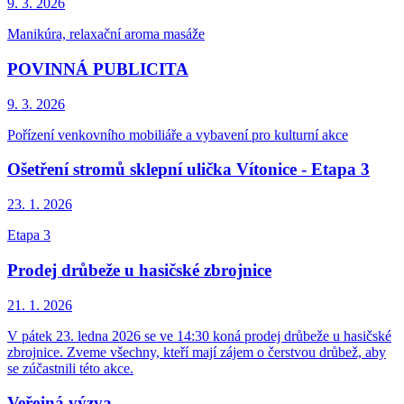
9. 3.
2026
Manikúra, relaxační aroma masáže
POVINNÁ PUBLICITA
9. 3.
2026
Pořízení venkovního mobiliáře a vybavení pro kulturní akce
Ošetření stromů sklepní ulička Vítonice - Etapa 3
23. 1.
2026
Etapa 3
Prodej drůbeže u hasičské zbrojnice
21. 1.
2026
V pátek 23. ledna 2026 se ve 14:30 koná prodej drůbeže u hasičské
zbrojnice. Zveme všechny, kteří mají zájem o čerstvou drůbež, aby
se zúčastnili této akce.
Veřejná výzva