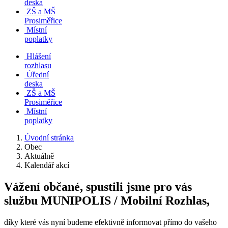
deska
ZŠ a MŠ
Prosiměřice
Místní
poplatky
Hlášení
rozhlasu
Úřední
deska
ZŠ a MŠ
Prosiměřice
Místní
poplatky
Úvodní stránka
Obec
Aktuálně
Kalendář akcí
Vážení občané, spustili jsme pro vás
službu MUNIPOLIS / Mobilní Rozhlas,
díky které vás nyní budeme efektivně informovat přímo do vašeho