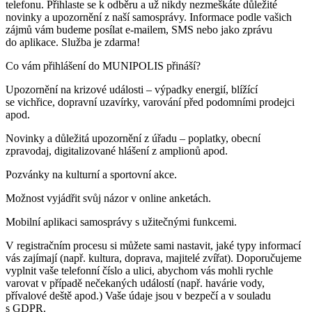
telefonu. Přihlaste se k odběru a už nikdy nezmeškáte důležité
novinky a upozornění z naší samosprávy. Informace podle vašich
zájmů vám budeme posílat e-mailem, SMS nebo jako zprávu
do aplikace. Služba je zdarma!
Co vám přihlášení do MUNIPOLIS přináší?
Upozornění na krizové události – výpadky energií, blížící
se vichřice, dopravní uzavírky, varování před podomními prodejci
apod.
Novinky a důležitá upozornění z úřadu – poplatky, obecní
zpravodaj, digitalizované hlášení z amplionů apod.
Pozvánky na kulturní a sportovní akce.
Možnost vyjádřit svůj názor v online anketách.
Mobilní aplikaci samosprávy s užitečnými funkcemi.
V registračním procesu si můžete sami nastavit, jaké typy informací
vás zajímají (např. kultura, doprava, majitelé zvířat). Doporučujeme
vyplnit vaše telefonní číslo a ulici, abychom vás mohli rychle
varovat v případě nečekaných událostí (např. havárie vody,
přívalové deště apod.) Vaše údaje jsou v bezpečí a v souladu
s GDPR.