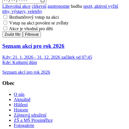
Libovolná akce
církevní
gastronomie
hudba
sport, aktivní vyžití
trhy, výstavy, veletrhy
Bezbariérový vstup na akci
Vstup na akci povolen se zvířaty
Akce je vhodná pro děti
Zrušit filtr
Filtrovat
Seznam akcí pro rok 2026
Kdy:
21. 1. 2026 - 31. 12. 2026 začátek od 07:45
Kde:
Kulturní dům
Seznam akcí pro rok 2026
Obec
O nás
Aktuálně
Hlášení
Historie
Zájmová sdružení
ZŠ a MŠ Prosiměřice
Fotogalerie