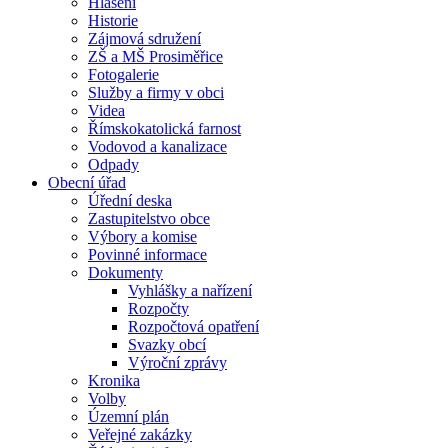
Hlášení
Historie
Zájmová sdružení
ZŠ a MŠ Prosiměřice
Fotogalerie
Služby a firmy v obci
Videa
Římskokatolická farnost
Vodovod a kanalizace
Odpady
Obecní úřad
Úřední deska
Zastupitelstvo obce
Výbory a komise
Povinné informace
Dokumenty
Vyhlášky a nařízení
Rozpočty
Rozpočtová opatření
Svazky obcí
Výroční zprávy
Kronika
Volby
Územní plán
Veřejné zakázky