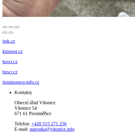
jmk.cz
krizport.cz
hzscr.cz
hzscr.cz
jiznimorava-info.cz
Kontakty
Obecní úřad Vítonice
Vítonice 54
671 61 Prosiměřice
Telefon:
+420 515 271 256
E-mail:
starostka@vitonice.info