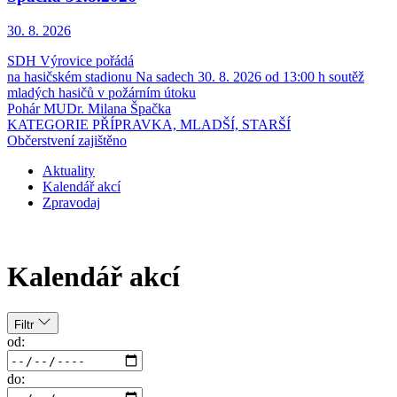
30. 8.
2026
SDH Výrovice pořádá
na hasičském stadionu Na sadech 30. 8. 2026 od 13:00 h soutěž
mladých hasičů v požárním útoku
Pohár MUDr. Milana Špačka
KATEGORIE PŘÍPRAVKA, MLADŠÍ, STARŠÍ
Občerstvení zajištěno
Aktuality
Kalendář akcí
Zpravodaj
Kalendář akcí
Filtr
od:
do: