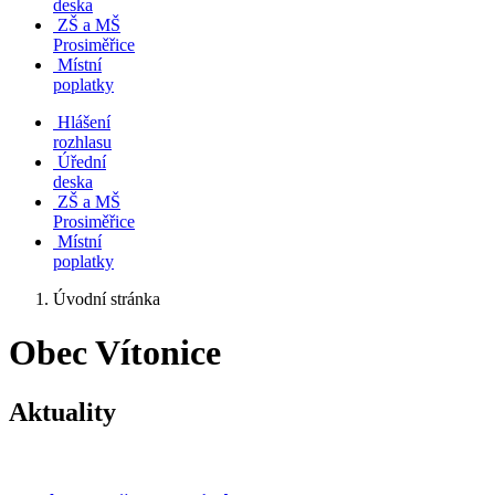
deska
ZŠ a MŠ
Prosiměřice
Místní
poplatky
Hlášení
rozhlasu
Úřední
deska
ZŠ a MŠ
Prosiměřice
Místní
poplatky
Úvodní stránka
Obec Vítonice
Aktuality