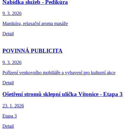
Nabídka služeb - Pedikúra
9. 3.
2026
Manikúra, relaxační aroma masáže
Detail
POVINNÁ PUBLICITA
9. 3.
2026
Pořízení venkovního mobiliáře a vybavení pro kulturní akce
Detail
Ošetření stromů sklepní ulička Vítonice - Etapa 3
23. 1.
2026
Etapa 3
Detail