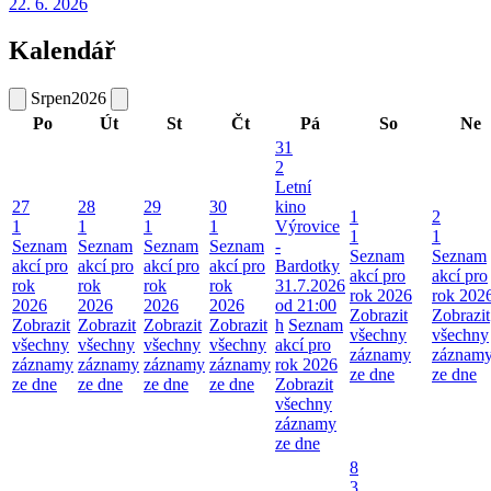
22. 6.
2026
Kalendář
Srpen
2026
Po
Út
St
Čt
Pá
So
Ne
31
2
Letní
27
28
29
30
kino
1
2
1
1
1
1
Výrovice
1
1
Seznam
Seznam
Seznam
Seznam
-
Seznam
Seznam
akcí pro
akcí pro
akcí pro
akcí pro
Bardotky
akcí pro
akcí pro
rok
rok
rok
rok
31.7.2026
rok 2026
rok 202
2026
2026
2026
2026
od 21:00
Zobrazit
Zobrazit
Zobrazit
Zobrazit
Zobrazit
Zobrazit
h
Seznam
všechny
všechny
všechny
všechny
všechny
všechny
akcí pro
záznamy
záznam
záznamy
záznamy
záznamy
záznamy
rok 2026
ze dne
ze dne
ze dne
ze dne
ze dne
ze dne
Zobrazit
všechny
záznamy
ze dne
8
3