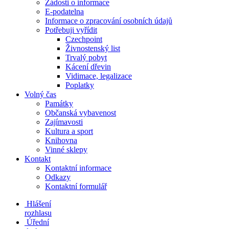
Žádosti o informace
E-podatelna
Informace o zpracování osobních údajů
Potřebuji vyřídit
Czechpoint
Živnostenský list
Trvalý pobyt
Kácení dřevin
Vidimace, legalizace
Poplatky
Volný čas
Památky
Občanská vybavenost
Zajímavosti
Kultura a sport
Knihovna
Vinné sklepy
Kontakt
Kontaktní informace
Odkazy
Kontaktní formulář
Hlášení
rozhlasu
Úřední