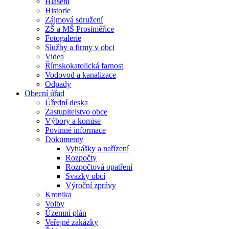
Hlášení
Historie
Zájmová sdružení
ZŠ a MŠ Prosiměřice
Fotogalerie
Služby a firmy v obci
Videa
Římskokatolická farnost
Vodovod a kanalizace
Odpady
Obecní úřad
Úřední deska
Zastupitelstvo obce
Výbory a komise
Povinné informace
Dokumenty
Vyhlášky a nařízení
Rozpočty
Rozpočtová opatření
Svazky obcí
Výroční zprávy
Kronika
Volby
Územní plán
Veřejné zakázky