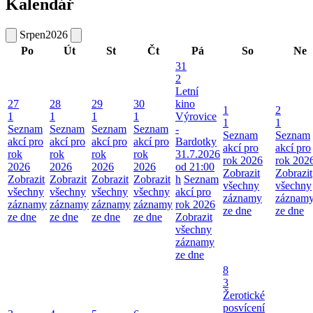
Kalendář
Srpen
2026
Po
Út
St
Čt
Pá
So
Ne
31
2
Letní
27
28
29
30
kino
1
2
1
1
1
1
Výrovice
1
1
Seznam
Seznam
Seznam
Seznam
-
Seznam
Seznam
akcí pro
akcí pro
akcí pro
akcí pro
Bardotky
akcí pro
akcí pro
rok
rok
rok
rok
31.7.2026
rok 2026
rok 202
2026
2026
2026
2026
od 21:00
Zobrazit
Zobrazit
Zobrazit
Zobrazit
Zobrazit
Zobrazit
h
Seznam
všechny
všechny
všechny
všechny
všechny
všechny
akcí pro
záznamy
záznam
záznamy
záznamy
záznamy
záznamy
rok 2026
ze dne
ze dne
ze dne
ze dne
ze dne
ze dne
Zobrazit
všechny
záznamy
ze dne
8
3
Žerotické
posvícení