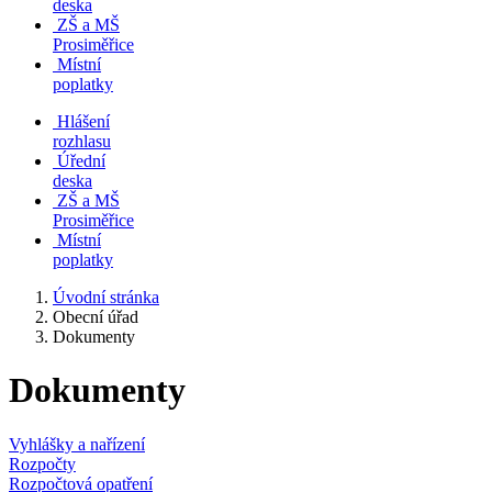
deska
ZŠ a MŠ
Prosiměřice
Místní
poplatky
Hlášení
rozhlasu
Úřední
deska
ZŠ a MŠ
Prosiměřice
Místní
poplatky
Úvodní stránka
Obecní úřad
Dokumenty
Dokumenty
Vyhlášky a nařízení
Rozpočty
Rozpočtová opatření