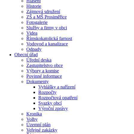
Hlášení
Historie
Zájmová sdružení
ZŠ a MŠ Prosiměřice
Fotogalerie
Služby a firmy v obci
Videa
Římskokatolická farnost
Vodovod a kanalizace
Odpady
Obecní úřad
Úřední deska
Zastupitelstvo obce
Výbory a komise
Povinné informace
Dokumenty
Vyhlášky a nařízení
Rozpočty
Rozpočtová opatření
Svazky obcí
Výroční zprávy
Kronika
Volby
Územní plán
Veřejné zakázky