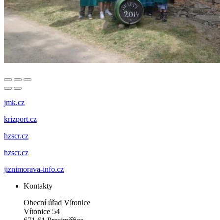
jmk.cz
krizport.cz
hzscr.cz
hzscr.cz
jiznimorava-info.cz
Kontakty
Obecní úřad Vítonice
Vítonice 54