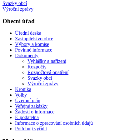
Svazky obcí
Výroční zprávy
Obecní úřad
Úřední deska
Zastupitelstvo obce
Výbory a komise
Povinné informace
Dokumenty
Vyhlášky a nařízení
Rozpočty
Rozpočtová opatření
Svazky obcí
Výroční zprávy
Kronika
Volby
Územní plán
Veřejné zakázky
Žádosti o informace
E-podatelna
Informace o zpracování osobních údajů
Potřebuji vyřídit