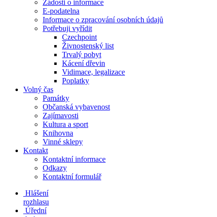
Žádosti o informace
E-podatelna
Informace o zpracování osobních údajů
Potřebuji vyřídit
Czechpoint
Živnostenský list
Trvalý pobyt
Kácení dřevin
Vidimace, legalizace
Poplatky
Volný čas
Památky
Občanská vybavenost
Zajímavosti
Kultura a sport
Knihovna
Vinné sklepy
Kontakt
Kontaktní informace
Odkazy
Kontaktní formulář
Hlášení
rozhlasu
Úřední