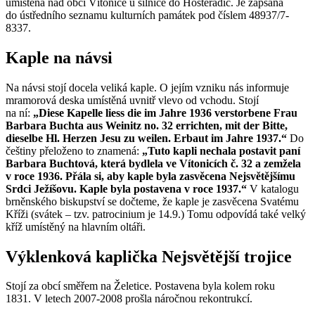
umístěná nad obcí Vítonice u silnice do Hostěradic. Je zapsána
do ústředního seznamu kulturních památek pod číslem 48937/7-
8337.
Kaple na návsi
Na návsi stojí docela veliká kaple. O jejím vzniku nás informuje
mramorová deska umístěná uvnitř vlevo od vchodu. Stojí
na ní:
„Diese Kapelle liess die im Jahre 1936 verstorbene Frau
Barbara Buchta aus Weinitz no. 32 errichten, mit der Bitte,
dieselbe Hl. Herzen Jesu zu weilen. Erbaut im Jahre 1937.“
Do
češtiny přeloženo to znamená:
„Tuto kapli nechala postavit paní
Barbara Buchtová, která bydlela ve Vítonicích č. 32 a zemžela
v roce 1936. Přála si, aby kaple byla zasvěcena Nejsvětějšímu
Srdci Ježíšovu. Kaple byla postavena v roce 1937.“
V katalogu
brněnského biskupství se dočteme, že kaple je zasvěcena Svatému
Kříži (svátek – tzv. patrocinium je 14.9.) Tomu odpovídá také velký
kříž umístěný na hlavním oltáři.
Výklenková kaplička Nejsvětější trojice
Stojí za obcí směřem na Želetice. Postavena byla kolem roku
1831. V letech 2007-2008 prošla náročnou rekontrukcí.