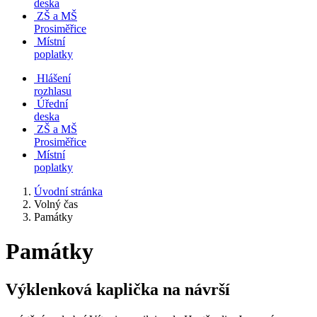
deska
ZŠ a MŠ
Prosiměřice
Místní
poplatky
Hlášení
rozhlasu
Úřední
deska
ZŠ a MŠ
Prosiměřice
Místní
poplatky
Úvodní stránka
Volný čas
Památky
Památky
Výklenková kaplička na návrší