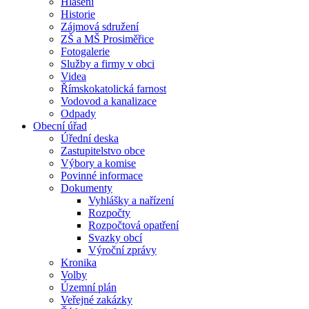
Hlášení
Historie
Zájmová sdružení
ZŠ a MŠ Prosiměřice
Fotogalerie
Služby a firmy v obci
Videa
Římskokatolická farnost
Vodovod a kanalizace
Odpady
Obecní úřad
Úřední deska
Zastupitelstvo obce
Výbory a komise
Povinné informace
Dokumenty
Vyhlášky a nařízení
Rozpočty
Rozpočtová opatření
Svazky obcí
Výroční zprávy
Kronika
Volby
Územní plán
Veřejné zakázky