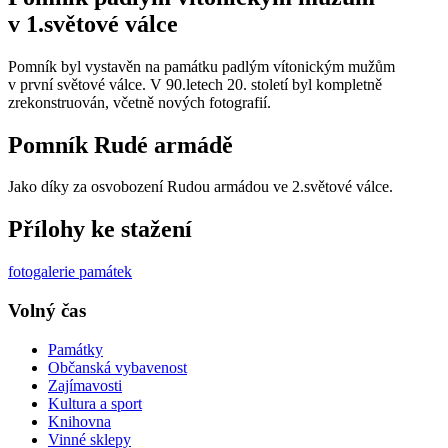
v 1.světové válce
Pomník byl vystavěn na památku padlým vítonickým mužům
v první světové válce. V 90.letech 20. století byl kompletně
zrekonstruován, včetně nových fotografií.
Pomník Rudé armádě
Jako díky za osvobození Rudou armádou ve 2.světové válce.
Přílohy ke stažení
fotogalerie památek
Volný čas
Památky
Občanská vybavenost
Zajímavosti
Kultura a sport
Knihovna
Vinné sklepy