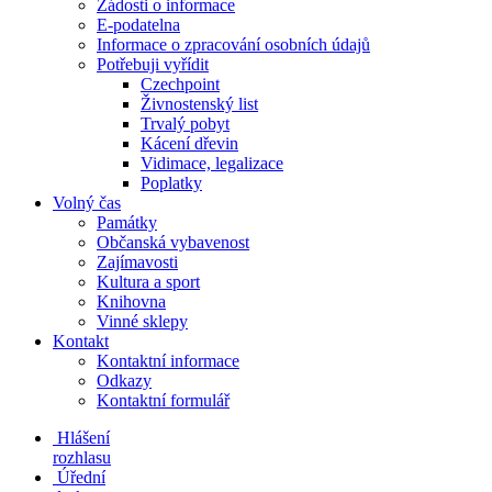
Žádosti o informace
E-podatelna
Informace o zpracování osobních údajů
Potřebuji vyřídit
Czechpoint
Živnostenský list
Trvalý pobyt
Kácení dřevin
Vidimace, legalizace
Poplatky
Volný čas
Památky
Občanská vybavenost
Zajímavosti
Kultura a sport
Knihovna
Vinné sklepy
Kontakt
Kontaktní informace
Odkazy
Kontaktní formulář
Hlášení
rozhlasu
Úřední