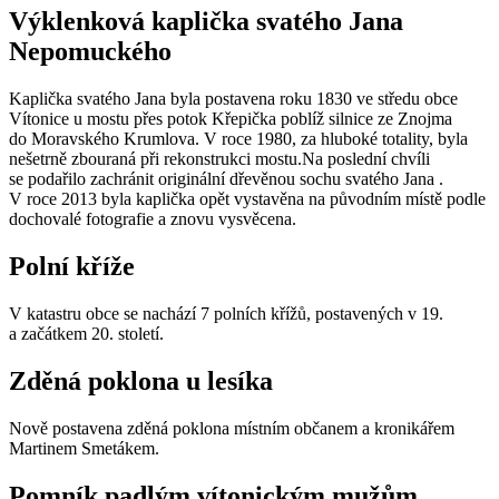
Výklenková kaplička svatého Jana
Nepomuckého
Kaplička svatého Jana byla postavena roku 1830 ve středu obce
Vítonice u mostu přes potok Křepička poblíž silnice ze Znojma
do Moravského Krumlova. V roce 1980, za hluboké totality, byla
nešetrně zbouraná při rekonstrukci mostu.Na poslední chvíli
se podařilo zachránit originální dřevěnou sochu svatého Jana .
V roce 2013 byla kaplička opět vystavěna na původním místě podle
dochovalé fotografie a znovu vysvěcena.
Polní kříže
V katastru obce se nachází 7 polních křížů, postavených v 19.
a začátkem 20. století.
Zděná poklona u lesíka
Nově postavena zděná poklona místním občanem a kronikářem
Martinem Smetákem.
Pomník padlým vítonickým mužům