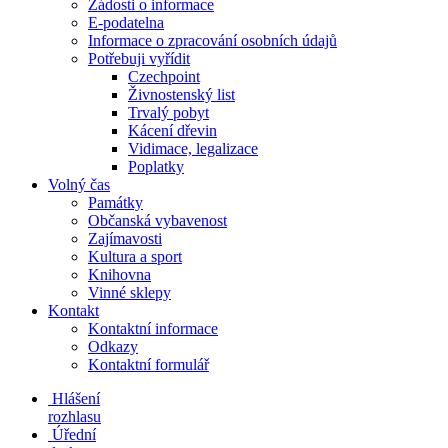
Žádosti o informace
E-podatelna
Informace o zpracování osobních údajů
Potřebuji vyřídit
Czechpoint
Živnostenský list
Trvalý pobyt
Kácení dřevin
Vidimace, legalizace
Poplatky
Volný čas
Památky
Občanská vybavenost
Zajímavosti
Kultura a sport
Knihovna
Vinné sklepy
Kontakt
Kontaktní informace
Odkazy
Kontaktní formulář
Hlášení
rozhlasu
Úřední