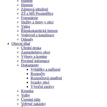
Hlášení
Historie
Zájmová sdružení
ZŠ a MŠ Prosiměřice
Fotogalerie
Služby a firmy v obci
Videa
Římskokatolická farnost
Vodovod a kanalizace
Odpady
Obecní úřad
Úřední deska
Zastupitelstvo obce
Výbory a komise
Povinné informace
Dokumenty
Vyhlášky a nařízení
Rozpočty
Rozpočtová opatření
Svazky obcí
Výroční zprávy
Kronika
Volby
Územní plán
Veřejné zakázky