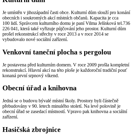
Je umístěn v jihozápadní časti obce. Kulturní dům slouží pro konání
obecních i soukromých akcí místních občanů. Kapacita je cca
100 lidí. Správcem kulturního domu je paní Vilma Jelínková tel.736
226 041, která také vyřizuje půjčování jeho prostor. Kulturní dům
prošel rekonstrukcí střechy v roce 2013 a v roce 2014 se
vybudovalo nové sociální zařízení.
Venkovní taneční plocha s pergolou
Je postavena před kulturním domem. V roce 2009 prošla kompletní
rekonstrukcí. Hlavní akcí na této ploše je každoroční tradiční pouť
konaná první srpnový víkend.
Obecní úřad a knihovna
Jedná se o budovu bývalé místní školy. Prostory byli částečně
přebudovány v 90. letech minulého století. Na levé polovině je
obecní úřad se zasedací místností. Vpravo pak knihovna a sociální
zařízení.
Hasičská zbrojnice