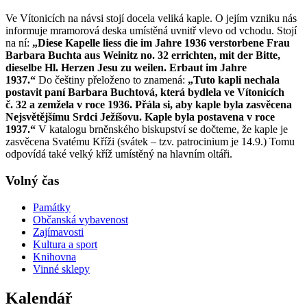
Ve Vítonicích na návsi stojí docela veliká kaple. O jejím vzniku nás
informuje mramorová deska umístěná uvnitř vlevo od vchodu. Stojí
na ní:
„Diese Kapelle liess die im Jahre 1936 verstorbene Frau
Barbara Buchta aus Weinitz no. 32 errichten, mit der Bitte,
dieselbe Hl. Herzen Jesu zu weilen. Erbaut im Jahre
1937.“
Do češtiny přeloženo to znamená:
„Tuto kapli nechala
postavit paní Barbara Buchtová, která bydlela ve Vítonicích
č. 32 a zemžela v roce 1936. Přála si, aby kaple byla zasvěcena
Nejsvětějšímu Srdci Ježíšovu. Kaple byla postavena v roce
1937.“
V katalogu brněnského biskupství se dočteme, že kaple je
zasvěcena Svatému Kříži (svátek – tzv. patrocinium je 14.9.) Tomu
odpovídá také velký kříž umístěný na hlavním oltáři.
Volný čas
Památky
Občanská vybavenost
Zajímavosti
Kultura a sport
Knihovna
Vinné sklepy
Kalendář