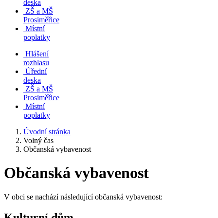
deska
ZŠ a MŠ
Prosiměřice
Místní
poplatky
Hlášení
rozhlasu
Úřední
deska
ZŠ a MŠ
Prosiměřice
Místní
poplatky
Úvodní stránka
Volný čas
Občanská vybavenost
Občanská vybavenost
V obci se nachází následující občanská vybavenost:
Kulturní dům