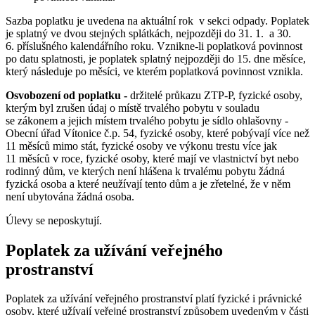
Sazba poplatku je uvedena na aktuální rok v sekci odpady. Poplatek
je splatný ve dvou stejných splátkách, nejpozději do 31. 1. a 30.
6. příslušného kalendářního roku. Vznikne-li poplatková povinnost
po datu splatnosti, je poplatek splatný nejpozději do 15. dne měsíce,
který následuje po měsíci, ve kterém poplatková povinnost vznikla.
Osvobození od poplatku -
držitelé průkazu ZTP-P, fyzické osoby,
kterým byl zrušen údaj o místě trvalého pobytu v souladu
se zákonem a jejich místem trvalého pobytu je sídlo ohlašovny -
Obecní úřad Vítonice č.p. 54, fyzické osoby, které pobývají více než
11 měsíců mimo stát, fyzické osoby ve výkonu trestu více jak
11 měsíců v roce, fyzické osoby, které mají ve vlastnictví byt nebo
rodinný dům, ve kterých není hlášena k trvalému pobytu žádná
fyzická osoba a které neužívají tento dům a je zřetelné, že v něm
není ubytována žádná osoba.
Úlevy se neposkytují.
Poplatek za užívání veřejného
prostranství
Poplatek za užívání veřejného prostranství platí fyzické i právnické
osoby, které užívají veřejné prostranství způsobem uvedeným v části