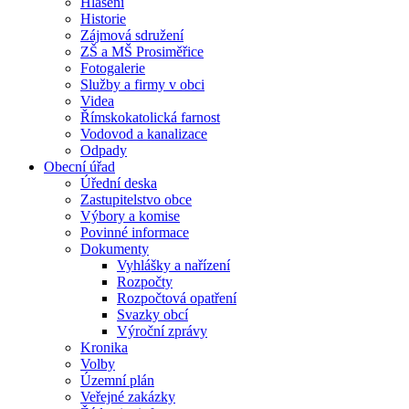
Hlášení
Historie
Zájmová sdružení
ZŠ a MŠ Prosiměřice
Fotogalerie
Služby a firmy v obci
Videa
Římskokatolická farnost
Vodovod a kanalizace
Odpady
Obecní úřad
Úřední deska
Zastupitelstvo obce
Výbory a komise
Povinné informace
Dokumenty
Vyhlášky a nařízení
Rozpočty
Rozpočtová opatření
Svazky obcí
Výroční zprávy
Kronika
Volby
Územní plán
Veřejné zakázky