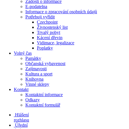
Žádosti o informace
E-podatelna
Informace o zpracování osobních údajů
Potřebuji vyřídit
Czechpoint
Živnostenský list
Trvalý pobyt
Kácení dřevin
Vidimace, legalizace
Poplatky
Volný čas
Památky
Občanská vybavenost
Zajímavosti
Kultura a sport
Knihovna
Vinné sklepy
Kontakt
Kontaktní informace
Odkazy
Kontaktní formulář
Hlášení
rozhlasu
Úřední