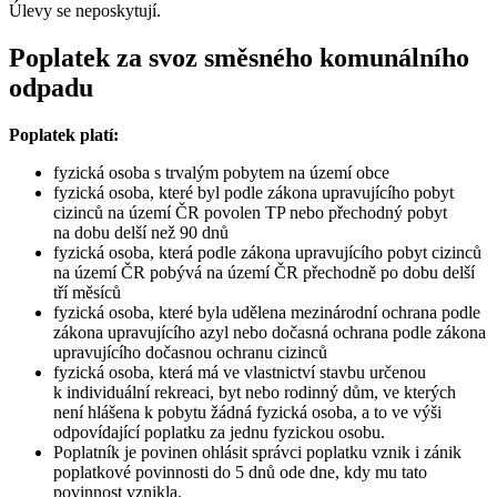
Úlevy se neposkytují.
Poplatek za svoz směsného komunálního
odpadu
Poplatek platí:
fyzická osoba s trvalým pobytem na území obce
fyzická osoba, které byl podle zákona upravujícího pobyt
cizinců na území ČR povolen TP nebo přechodný pobyt
na dobu delší než 90 dnů
fyzická osoba, která podle zákona upravujícího pobyt cizinců
na území ČR pobývá na území ČR přechodně po dobu delší
tří měsíců
fyzická osoba, které byla udělena mezinárodní ochrana podle
zákona upravujícího azyl nebo dočasná ochrana podle zákona
upravujícího dočasnou ochranu cizinců
fyzická osoba, která má ve vlastnictví stavbu určenou
k individuální rekreaci, byt nebo rodinný dům, ve kterých
není hlášena k pobytu žádná fyzická osoba, a to ve výši
odpovídající poplatku za jednu fyzickou osobu.
Poplatník je povinen ohlásit správci poplatku vznik i zánik
poplatkové povinnosti do 5 dnů ode dne, kdy mu tato
povinnost vznikla.