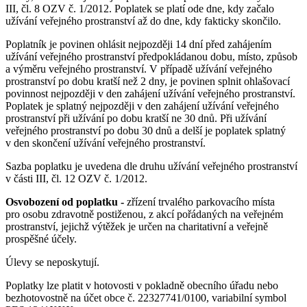
III, čl. 8 OZV č. 1/2012. Poplatek se platí ode dne, kdy začalo
užívání veřejného prostranství až do dne, kdy fakticky skončilo.
Poplatník je povinen ohlásit nejpozději 14 dní před zahájením
užívání veřejného prostranství předpokládanou dobu, místo, způsob
a výměru veřejného prostranství. V případě užívání veřejného
prostranství po dobu kratší než 2 dny, je povinen splnit ohlašovací
povinnost nejpozději v den zahájení užívání veřejného prostranství.
Poplatek je splatný nejpozději v den zahájení užívání veřejného
prostranství při užívání po dobu kratší ne 30 dnů. Při užívání
veřejného prostranství po dobu 30 dnů a delší je poplatek splatný
v den skončení užívání veřejného prostranství.
Sazba poplatku je uvedena dle druhu užívání veřejného prostranství
v části III, čl. 12 OZV č. 1/2012.
Osvobození od poplatku -
zřízení trvalého parkovacího místa
pro osobu zdravotně postiženou, z akcí pořádaných na veřejném
prostranství, jejichž výtěžek je určen na charitativní a veřejně
prospěšné účely.
Úlevy se neposkytují.
Poplatky lze platit v hotovosti v pokladně obecního úřadu nebo
bezhotovostně na účet obce č. 22327741/0100, variabilní symbol