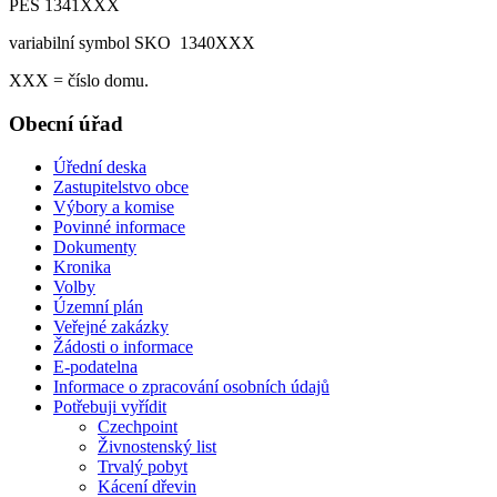
PES 1341XXX
variabilní symbol SKO 1340XXX
XXX = číslo domu.
Obecní úřad
Úřední deska
Zastupitelstvo obce
Výbory a komise
Povinné informace
Dokumenty
Kronika
Volby
Územní plán
Veřejné zakázky
Žádosti o informace
E-podatelna
Informace o zpracování osobních údajů
Potřebuji vyřídit
Czechpoint
Živnostenský list
Trvalý pobyt
Kácení dřevin