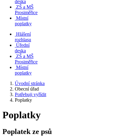
deska
ZŠ a MŠ
Prosiměřice
Místní
poplatky
Hlášení
rozhlasu
Úřední
deska
ZŠ a MŠ
Prosiměřice
Místní
poplatky
Úvodní stránka
Obecní úřad
Potřebuji vyřídit
Poplatky
Poplatky
Poplatek ze psů