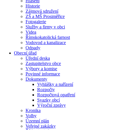
Hlášení
Historie
Zájmová sdružení
ZŠ a MŠ Prosiměřice
Fotogalerie
Služby a firmy v obci
Videa
Římskokatolická farnost
Vodovod a kanalizace
Odpady
Obecní úřad
Úřední deska
Zastupitelstvo obce
Výbory a komise
Povinné informace
Dokumenty
Vyhlášky a nařízení
Rozpočty
Rozpočtová opatření
Svazky obcí
Výroční zprávy
Kronika
Volby
Územní plán
Veřejné zakázky