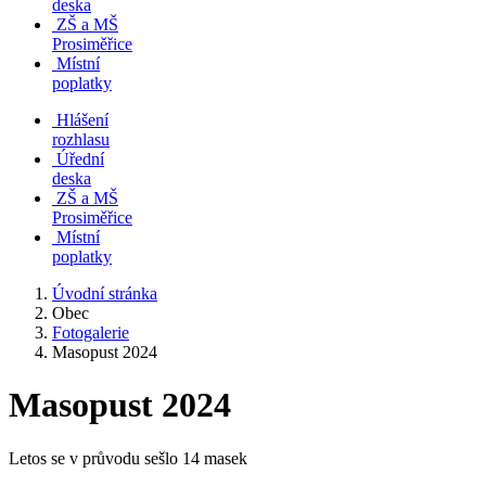
deska
ZŠ a MŠ
Prosiměřice
Místní
poplatky
Hlášení
rozhlasu
Úřední
deska
ZŠ a MŠ
Prosiměřice
Místní
poplatky
Úvodní stránka
Obec
Fotogalerie
Masopust 2024
Masopust 2024
Letos se v průvodu sešlo 14 masek