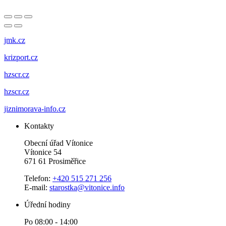
jmk.cz
krizport.cz
hzscr.cz
hzscr.cz
jiznimorava-info.cz
Kontakty
Obecní úřad Vítonice
Vítonice 54
671 61 Prosiměřice
Telefon:
+420 515 271 256
E-mail:
starostka@vitonice.info
Úřední hodiny
Po 08:00 - 14:00