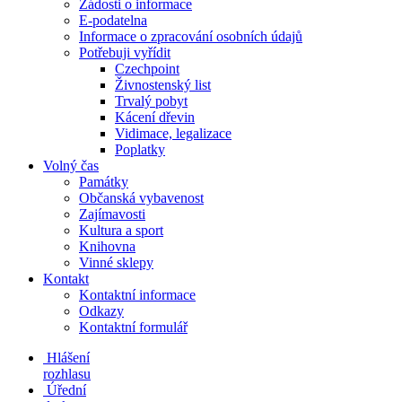
Žádosti o informace
E-podatelna
Informace o zpracování osobních údajů
Potřebuji vyřídit
Czechpoint
Živnostenský list
Trvalý pobyt
Kácení dřevin
Vidimace, legalizace
Poplatky
Volný čas
Památky
Občanská vybavenost
Zajímavosti
Kultura a sport
Knihovna
Vinné sklepy
Kontakt
Kontaktní informace
Odkazy
Kontaktní formulář
Hlášení
rozhlasu
Úřední