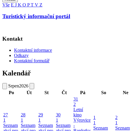
Vše
E
J
K
O
P
T
V
Z
Turistický informační portál
Kontakt
Kontaktní informace
Odkazy
Kontaktní formulář
Kalendář
Srpen
2026
Po
Út
St
Čt
Pá
So
Ne
31
2
Letní
27
28
29
30
kino
1
2
1
1
1
1
Výrovice
1
1
Seznam
Seznam
Seznam
Seznam
-
Seznam
Seznam
akcí pro
akcí pro
akcí pro
akcí pro
Bardotky