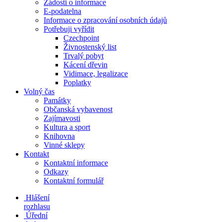
Žádosti o informace
E-podatelna
Informace o zpracování osobních údajů
Potřebuji vyřídit
Czechpoint
Živnostenský list
Trvalý pobyt
Kácení dřevin
Vidimace, legalizace
Poplatky
Volný čas
Památky
Občanská vybavenost
Zajímavosti
Kultura a sport
Knihovna
Vinné sklepy
Kontakt
Kontaktní informace
Odkazy
Kontaktní formulář
Hlášení
rozhlasu
Úřední