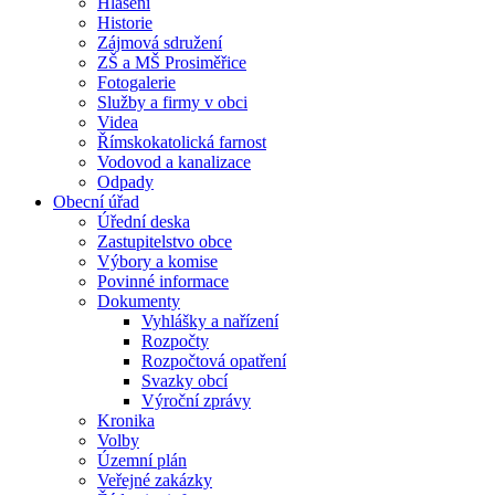
Hlášení
Historie
Zájmová sdružení
ZŠ a MŠ Prosiměřice
Fotogalerie
Služby a firmy v obci
Videa
Římskokatolická farnost
Vodovod a kanalizace
Odpady
Obecní úřad
Úřední deska
Zastupitelstvo obce
Výbory a komise
Povinné informace
Dokumenty
Vyhlášky a nařízení
Rozpočty
Rozpočtová opatření
Svazky obcí
Výroční zprávy
Kronika
Volby
Územní plán
Veřejné zakázky