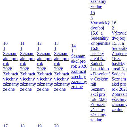
záznamy
ze dne
15
3
Výrovický
16
dvojboj
2
15.8. a
Výrovic
Šedesátky
dvojboj
10
11
12
13
Znojemska
15.8. a
14
1
1
1
1
16.8.
Šedesát
1
Seznam
Seznam
Seznam
Seznam
hasičký
Znojem
Seznam
akcí pro
akcí pro
akcí pro
akcí pro
areál Na
16.8.
akcí pro
rok
rok
rok
rok
Sadech
hasičký
rok 2026
2026
2026
2026
2026
Letní kino
areál Na
Zobrazit
Zobrazit
Zobrazit
Zobrazit
Zobrazit
- Dovolená
Sadech
všechny
všechny
všechny
všechny
všechny
v Českém
Seznam
záznamy
záznamy
záznamy
záznamy
záznamy
ráji
akcí pro
ze dne
ze dne
ze dne
ze dne
ze dne
Seznam
rok 202
akcí pro
Zobrazit
rok 2026
všechny
Zobrazit
záznam
všechny
ze dne
záznamy
ze dne
17
18
19
20