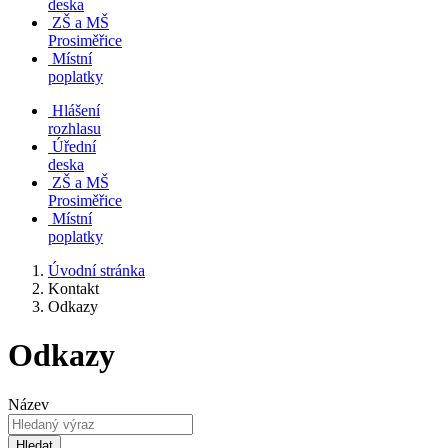
deska
ZŠ a MŠ
Prosiměřice
Místní
poplatky
Hlášení
rozhlasu
Úřední
deska
ZŠ a MŠ
Prosiměřice
Místní
poplatky
Úvodní stránka
Kontakt
Odkazy
Odkazy
Název
Hledat